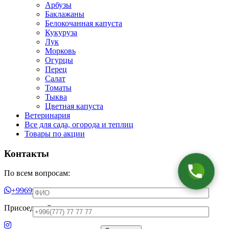
Арбузы
Баклажаны
Белокочанная капуста
Кукуруза
Лук
Морковь
Огурцы
Перец
Салат
Томаты
Тыква
Цветная капуста
Ветеринария
Все для сада, огорода и теплиц
Товары по акции
Контакты
Оставьте Ваш номер телефона, мы
перезвоним Вам!
По всем вопросам:
+996999333933
Присоединяйтесь к нам в социальных сетях: