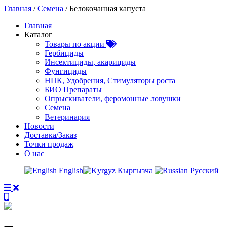
Главная
/
Семена
/ Белокочанная капуста
Главная
Каталог
Товары по акции
Гербициды
Инсектициды, акарициды
Фунгициды
НПК, Удобрения, Стимуляторы роста
БИО Препараты
Опрыскиватели, феромонные ловушки
Семена
Ветеринария
Новости
Доставка/Заказ
Точки продаж
О нас
English
Кыргызча
Русский