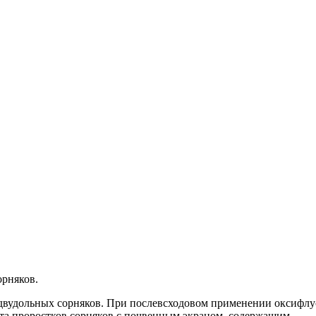
орняков.
двудольных сорняков. При послевсходовом применении оксифлу
акта проростков сорняков с почвенным экраном, содержащим