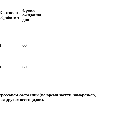
Сроки
Кратность
ожидания,
обработки
дни
1
60
1
60
ссовом состоянии (во время засухи, заморозков,
ия других пестицидов).