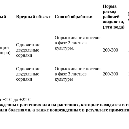
Норма
расход
мый
Вредный объект
Способ обработки
рабочей
жидкости,
(л/га вода)
Опрыскивания посевов
в фазе 2 листьев
Однолетние
раций
культуры.
двудольные
200-300
 перо)
сорняки
Однолетние
Опрыскивание посевов
двудольные
в фазе 3 листьев
200-300
сорняки
культуры
т +5°С до +25°С.
ных растениях или на растениях, которые находятся в стре
или болезнями, а также поврежденных в результате применен