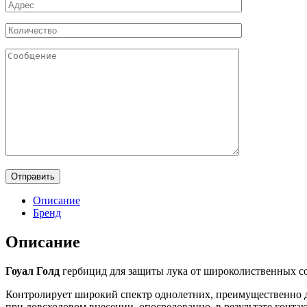
Описание
Бренд
Описание
Гоуал Голд
гербицид для защиты лука от широколиственных с
Контролирует широкий спектр однолетних, преимущественно 
при довсходовом внесении, опосредованно, в результате конт