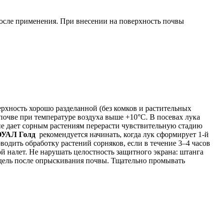
после применения. При внесении на поверхность почвы
рхность хорошо разделанной (без комков и растительных
очве при температуре воздуха выше +10°С. В посевах лука
не дает сорным растениям перерасти чувствительную стадию
УАЛ Голд
рекомендуется начинать, когда лук сформирует 1-й
одить обработку растений сорняков, если в течение 3–4 часов
й налет. Не нарушать целостность защитного экрана: штанга
едель после опрыскивания почвы. Тщательно промывать