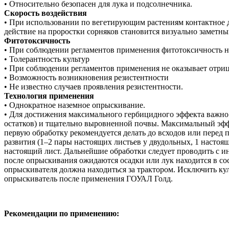
• Относительно безопасен для лука и подсолнечника.
Скорость воздействия
• При использовании по вегетирующим растениям контактное д
действие на проростки сорняков становится визуально заметн
Фитотоксичность
• При соблюдении регламентов применения фитотоксичность не
• Толерантность культур
• При соблюдении регламентов применения не оказывает отриц
• Возможность возникновения резистентности
• Не известно случаев проявления резистентности.
Технология применения
• Однократное наземное опрыскивание.
• Для достижения максимального гербицидного эффекта важно 
остатков) и тщательно выровненной почвы. Максимальный эффе
первую обработку рекомендуется делать до всходов или перед
развития (1–2 пары настоящих листьев у двудольных, 1 настоя
настоящий лист. Дальнейшие обработки следует проводить с ин
после опрыскивания ожидаются осадки или лук находится в сос
опрыскивателя должна находиться за трактором. Исключить ку
опрыскиватель после применения ГОУАЛ Голд.
Рекомендации по применению: