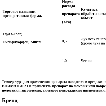
Норма
расхода
Культура,
Торговое название,
обрабатывае
препарата
препаративная форма.
объект
(л/га)
Гоуал-Голд
Лук всех гене
0,5
Оксифлуорфен, 240г/л
(кроме лука на
1,0
Чеснок
Температура для применения препарата находится в пределах о
ВНИМАНИЕ! Не применять препарат на мокрых или поврежден
полегания, затопления, сильного повреждения насекомыми 
Бренд