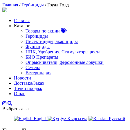
Главная
/
Гербициды
/ Гоуал Голд
Главная
Каталог
Товары по акции
Гербициды
Инсектициды, акарициды
Фунгициды
НПК, Удобрения, Стимуляторы роста
БИО Препараты
Опрыскиватели, феромонные ловушки
Семена
Ветеринария
Новости
Доставка/Заказ
Точки продаж
О нас
Выбрать язык
English
Кыргызча
Русский