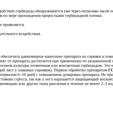
ействие гербицида обнаруживается уже через несколько часов 
ым по мере прохождения проростками гербицидной пленки.
 проявляется.
ательного воздействия.
обеспечить равномерное нанесение препарата на сорняки и пове
кт от препарата достигается при применении по увлажненной п
 посевом культуры почвенным или контактным гербицидом. Это 
щий лист у злаковых сорняков). Первую обработку препаратом
ГО
тервалом 6–10 дней с повышением дозировки препарата. Не пров
тоянии стресса, так как у него нарушается защищающий восково
льтивацию или другие типы рыхления в течение не менее 2–3 н