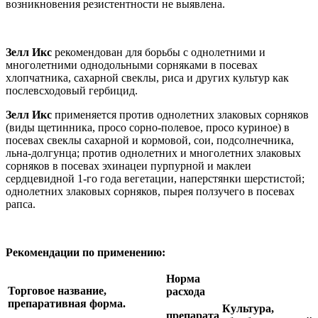
возникновения резистентности не выявлена.
Зелл Икс
рекомендован для борьбы с однолетними и
многолетними однодольными сорняками в посевах
хлопчатника, сахарной свеклы, риса и других культур как
послевсходовый гербицид.
Зелл Икс
применяется против однолетних злаковых сорняков
(виды щетинника, просо сорно-полевое, просо куриное) в
посевах свеклы сахарной и кормовой, сои, подсолнечника,
льна-долгунца; против однолетних и многолетних злаковых
сорняков в посевах эхинацеи пурпурной и маклеи
сердцевидной 1-го года вегетации, наперстянки шерстистой;
однолетних злаковых сорняков, пырея ползучего в посевах
рапса.
Рекомендации по применению:
Норма
Торговое название,
расхода
препаративная форма.
Культура,
препарата