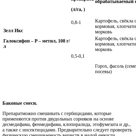
обрабатываемый 
(л/га, )
Картофель, свёкла 
0,8-1
кормовая, хлопчатн
Зелл Икс
морковь
Картофель, свёкла 
Галоксифоп –
P
– метил, 108 г/
кормовая, хлопчатн
л
морковь
0,5-0,1
Горох, фасоль (сем
посевы)
Баковые смеси.
Препаратможно смешивать с гербицидами, которые
применяются против двудольных сорняков на основе
десмедифама, фенмедифама, клопиралида, этофумезата и др.,
а также с инсектицидами. Предварительно следует проверить
физическую смешиваемость веществ в малой емкости.