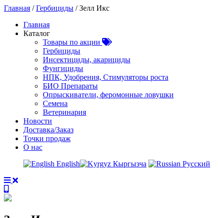
Главная
/
Гербициды
/ Зелл Икс
Главная
Каталог
Товары по акции
Гербициды
Инсектициды, акарициды
Фунгициды
НПК, Удобрения, Стимуляторы роста
БИО Препараты
Опрыскиватели, феромонные ловушки
Семена
Ветеринария
Новости
Доставка/Заказ
Точки продаж
О нас
English
Кыргызча
Русский