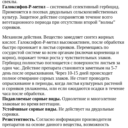
свеклы.
Галоксифоп-Р-метил
– системный селективный гербицид.
Применяется в посевах двудольных сельскохозяйственных
культур. Защитное действие сохраняетсяв течение всего
вегетационного периода при отсутствии второй ”волны”
сорняков.
Механизм действия. Вещество замедляет синтез жирных
кислот. Галоксифоп-Р-метил высокоактивен, после обработки
быстро проникает в листья сорняков. Перемещаясь по
сосудистой системе ко всем органам (включая корневища и
корни), поражает точки роста у чувствительных злаков.
Гербицид полностью поглощается с поверхности листьев за
один час. Действие препарата становится заметным на 5-7
день после опрыскивания. Через 10-15 дней происходит
полное отмирание сорных злаков. Не стоит проводить
опрыскивание в периоды, когда листья культурных растений
и сорняков увлажнены, или если ожидаются осадки в течение
часа после обработки.
Подавляемые сорные виды.
Однолетние и многолетние
злаковые во время вегетации.
Устойчивые сорные виды.
Не действует на двудольные
сорняки.
Резистентность.
Согласно информации производителя
препаратов на основе данного вещества, возможность