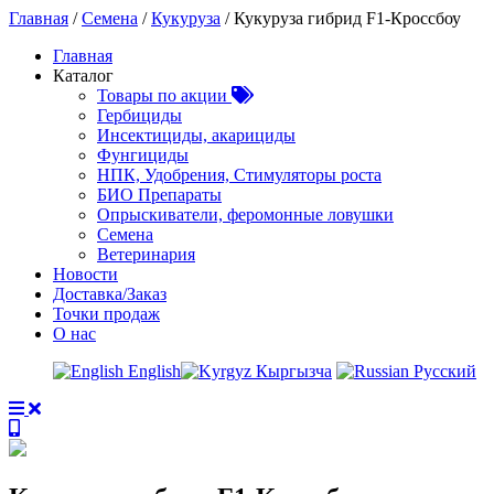
Главная
/
Семена
/
Кукуруза
/ Кукуруза гибрид F1-Кроссбоу
Главная
Каталог
Товары по акции
Гербициды
Инсектициды, акарициды
Фунгициды
НПК, Удобрения, Стимуляторы роста
БИО Препараты
Опрыскиватели, феромонные ловушки
Семена
Ветеринария
Новости
Доставка/Заказ
Точки продаж
О нас
English
Кыргызча
Русский