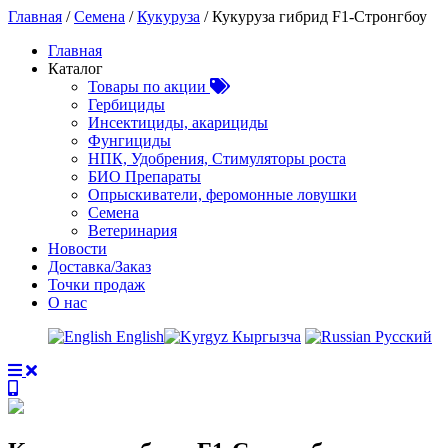
Главная
/
Семена
/
Кукуруза
/ Кукуруза гибрид F1-Стронгбоу
Главная
Каталог
Товары по акции
Гербициды
Инсектициды, акарициды
Фунгициды
НПК, Удобрения, Стимуляторы роста
БИО Препараты
Опрыскиватели, феромонные ловушки
Семена
Ветеринария
Новости
Доставка/Заказ
Точки продаж
О нас
English
Кыргызча
Русский