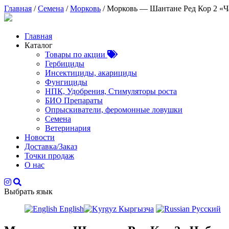
Главная
/
Семена
/
Морковь
/ Морковь — Шантане Ред Кор 2 «Ч
Главная
Каталог
Товары по акции
Гербициды
Инсектициды, акарициды
Фунгициды
НПК, Удобрения, Стимуляторы роста
БИО Препараты
Опрыскиватели, феромонные ловушки
Семена
Ветеринария
Новости
Доставка/Заказ
Точки продаж
О нас
Выбрать язык
English
Кыргызча
Русский